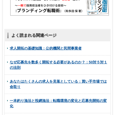
よく読まれる関連ページ
求人開拓の基礎知識：公的機関と民間事業者
なぜ応募先を数多く開拓する必要があるのか？：50対５対１
の法則
あなたはたくさんの求人を見落としている：買い手市場では
命取り
一本釣り漁法と投網漁法：転職環境の変化と応募先開拓の変
化