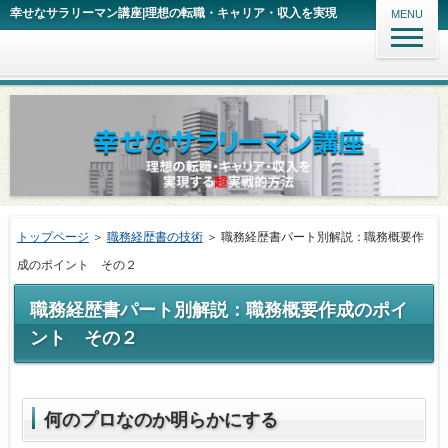
幸せなサラリーマン講座|理想の転職・キャリア・収入を実現
MENU
トップページ
＞
職務経歴書の技術
＞ 職務経歴書パート別解説：職務概要作
成のポイント その２
職務経歴書パート別解説：職務概要作成のポイ
ント その２
何のプロなのか明らかにする