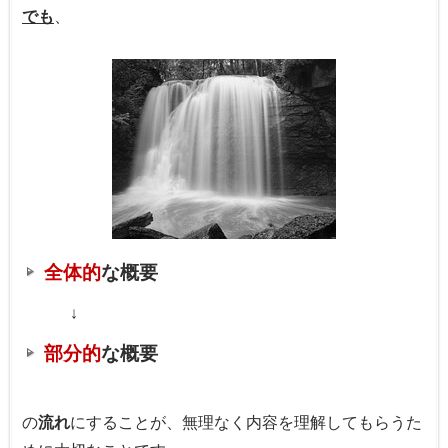
でも
、
全体的
な概要
↓
部分的
な概要
の
流れ
にすることが、無理なく内容を理解してもらうた